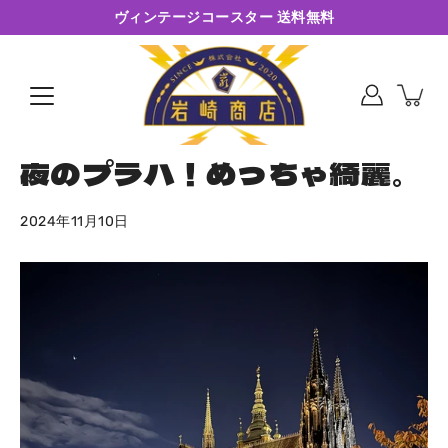
コ
ヴィンテージコースター 送料無料
ン
テ
ン
ツ
に
ス
キ
夜のプラハ！めっちゃ綺麗。
ッ
プ
2024年11月10日