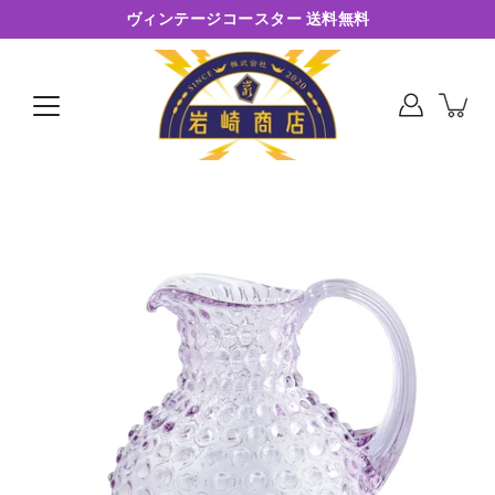
コ
ヴィンテージコースター 送料無料
ン
テ
ン
ツ
に
ス
キ
ッ
プ