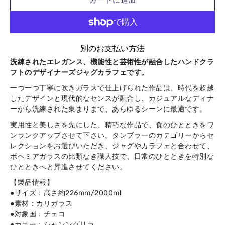
カートに追加
別のお支払い方法
洗練されたエレガンス、機能性と芸術性が融合したハンドクラ
フトのデザイナーズジャグカラフェです。
Notify
me
一つ一つ丁寧に吹きガラスで仕上げられた作品は、時代を超越
when
したデザインと現代的なセンスが融合し、カジュアルなディナ
this
ーから洗練された集まりまで、あらゆるシーンに最適です。
product
is
実用性と美しさを先にした、精巧な作品で、食のひとときをワ
available:
ンランクアップさせて下さい。タンブラーのカテゴリーからセ
レクションをお選びいただき、ジャグやカラフェと合わせて、
ボヘミアガラスの比類なき職人技で、日常のひとときを特別な
ひとときへと昇進させてください。
【製品情報】
●サイズ：高さ約226mm/2000ml
●素材：カリガラス
●対象国：チェコ
●カラー：シャンングリラ