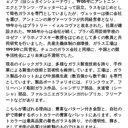
ェノフ（旧シュタインシェーナウ）。1905年にアントニン・
エクとフランツ・ヴェッターによって設立。ラスをはじめとし
て暗色ガラスを専門としていましたが、ヴェッターは後に会社
を選び、アントニンの弟ヴァーツラフが共同経営者となり、
19年からはブラトリー・イェルコヴァと改名された。社屋が建
設された。1935年からは会社が続く。プラハ応用芸術学校の
ヨゼフ・ドラホノフスキー教授をはじめとして多くの教員と共
同研究を行いました。共産主義体制の崩壊後、ガラス工場は
1993年に民営化。チェコのガラス会社と同様に、中国との競
争活性化により未来は不透明でした。
現在のイレックガラスは、多様なガラス製造技術を誇り、手作
業による製造の技術と芸術性を維持しています。工場は、ガラ
ス製品小ロットおよび中規模生産（数百個から数千個）を専門
としています。製品ポートフォリオには、ドリンクウェア、フ
リーハンド彫刻ガラス作品、シャンデリア部品、水道管（シー
シャ）部品、ファルコニエガラスレンガのレプリカ、フリーア
ートなどがあります。
こちらが選ばれる理由は、豊富なパターン付き金型と、自社の
炉で溶解するポットカラーの豊富なパレットにあります。ポッ
トカラーは最高品質の着色ガラスを誇り、その透明性、輝き、
そして光学の品質は比較類のものではありません。