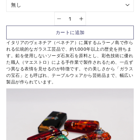
カートに追加
イタリアのヴェネチア（ベネチア）に属するムラーノ島で作ら
れる伝統的なガラス工芸品で、約1,000年以上の歴史を持ちま
Notify
す。鉛を使用しないソーダ石灰石を原料とし、彩色技術に優れ
me
when
た職人（マエストロ）による手作業で製作されるため、一点ず
this
つ異なる表情を見せるのが特徴です。その美しさから「ガラス
product
の宝石」とも呼ばれ、テーブルウェアから芸術品まで、幅広い
is
製品が作られています。
available: