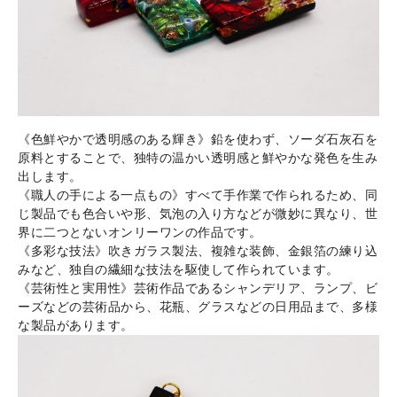
《色鮮やかで透明感のある輝き》鉛を使わず、ソーダ石灰石を
原料とすることで、独特の温かい透明感と鮮やかな発色を生み
出します。
《職人の手による一点もの》すべて手作業で作られるため、同
じ製品でも色合いや形、気泡の入り方などが微妙に異なり、世
界に二つとないオンリーワンの作品です。
《多彩な技法》吹きガラス製法、複雑な装飾、金銀箔の練り込
みなど、独自の繊細な技法を駆使して作られています。
《芸術性と実用性》芸術作品であるシャンデリア、ランプ、ビ
ーズなどの芸術品から、花瓶、グラスなどの日用品まで、多様
な製品があります。