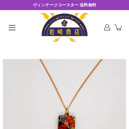
コ
ヴィンテージコースター 送料無料
ン
テ
ン
ツ
に
ス
キ
ッ
プ