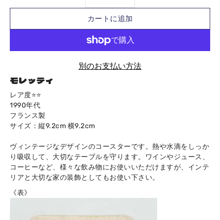
カートに追加
別のお支払い方法
モレッティ
Notify
レア度⭐️⭐️
me
1990年代
when
フランス製
this
サイズ：縦9.2cm 横9.2cm
product
is
available:
ヴィンテージなデザインのコースターです。熱や水滴をしっか
り吸収して、大切なテーブルを守ります。ワインやジュース、
コーヒーなど、様々な飲み物にお使いいただけますが、インテ
リアと大切な家の装飾としてもお使い下さい。
《表》