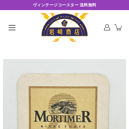
コ
ヴィンテージコースター 送料無料
ン
テ
ン
ツ
に
ス
キ
ッ
プ