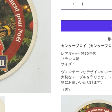
別
カンターブロイ（カンターフロ
Notify
レア度⭐️⭐️⭐️ 1990年代
me
フランス製
when
サイズ：
this
product
ヴィンテージなデザインのコー
is
大切なテーブルを守ります。ワ
available:
物にお使いいただけます。
《表》