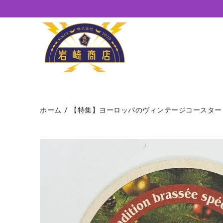
コ
ン
テ
ン
ツ
に
ス
キ
ッ
プ
ホーム
/
【特集】ヨーロッパのヴィンテージコースター