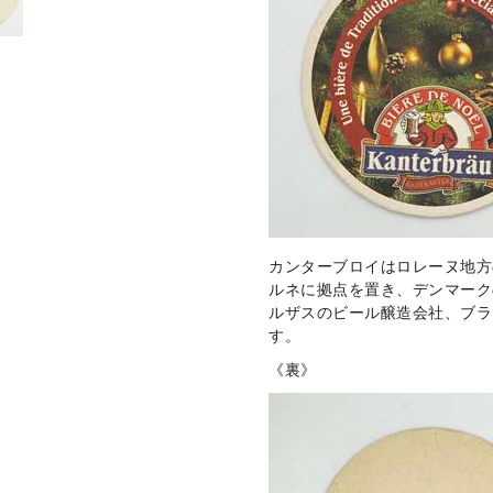
カンターブロイはロレーヌ地方
ルネに拠点を置き、デンマーク
ルザスのビール醸造会社、ブラ
す。
《裏》