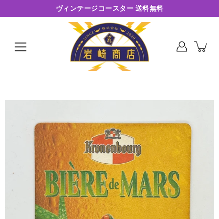
コ
ヴィンテージコースター 送料無料
ン
テ
ン
ツ
に
ス
キ
ッ
プ