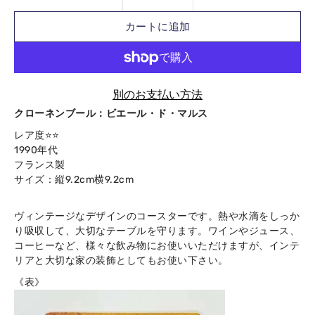
カートに追加
別のお支払い方法
クローネンブール：
ビエール・ド・マルス
Notify
レア度⭐️⭐️
me
1990年代
when
フランス製
this
サイズ：縦9.2cm横9.2cm
product
is
available:
ヴィンテージなデザインのコースターです。熱や水滴をしっか
り吸収して、大切なテーブルを守ります。ワインやジュース、
コーヒーなど、様々な飲み物にお使いいただけますが、インテ
リアと大切な家の装飾としてもお使い下さい。
《表》